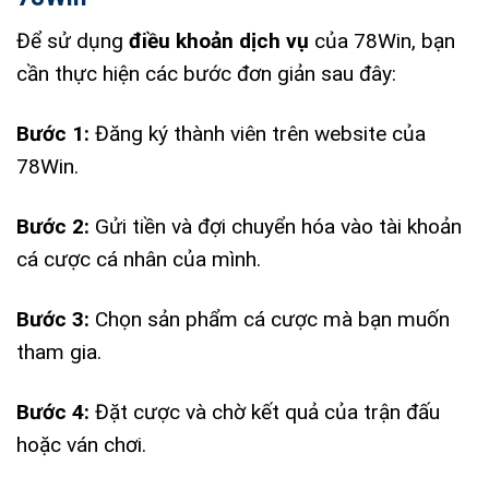
Để sử dụng
điều khoản dịch vụ
của 78Win, bạn
cần thực hiện các bước đơn giản sau đây:
Bước 1:
Đăng ký thành viên trên website của
78Win.
Bước 2:
Gửi tiền và đợi chuyển hóa vào tài khoản
cá cược cá nhân của mình.
Bước 3:
Chọn sản phẩm cá cược mà bạn muốn
tham gia.
Bước 4:
Đặt cược và chờ kết quả của trận đấu
hoặc ván chơi.