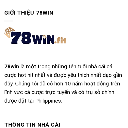
GIỚI THIỆU 78WIN
78win
là một trong những tên tuổi nhà cái cá
cược hot hit nhất và được yêu thích nhất dạo gần
đây. Chúng tôi đã có hơn 10 năm hoạt động trên
lĩnh vực cá cược trực tuyến và có trụ sở chính
được đặt tại Philippines.
THÔNG TIN NHÀ CÁI