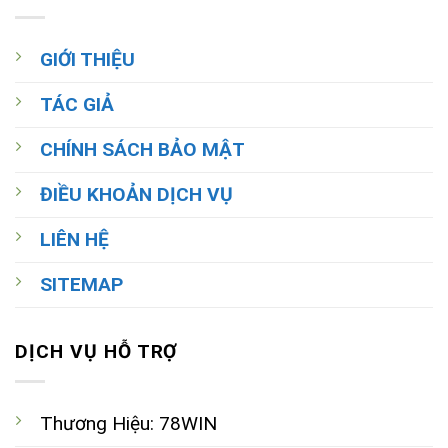
GIỚI THIỆU
TÁC GIẢ
CHÍNH SÁCH BẢO MẬT
ĐIỀU KHOẢN DỊCH VỤ
LIÊN HỆ
SITEMAP
DỊCH VỤ HỖ TRỢ
Thương Hiệu: 78WIN