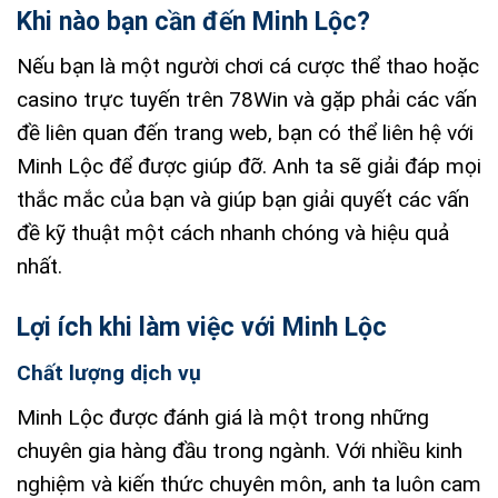
Khi nào bạn cần đến Minh Lộc?
Nếu bạn là một người chơi cá cược thể thao hoặc
casino trực tuyến trên 78Win và gặp phải các vấn
đề liên quan đến trang web, bạn có thể liên hệ với
Minh Lộc để được giúp đỡ. Anh ta sẽ giải đáp mọi
thắc mắc của bạn và giúp bạn giải quyết các vấn
đề kỹ thuật một cách nhanh chóng và hiệu quả
nhất.
Lợi ích khi làm việc với Minh Lộc
Chất lượng dịch vụ
Minh Lộc được đánh giá là một trong những
chuyên gia hàng đầu trong ngành. Với nhiều kinh
nghiệm và kiến thức chuyên môn, anh ta luôn cam