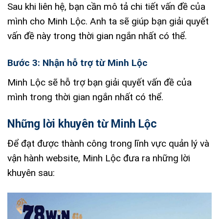
Sau khi liên hệ, bạn cần mô tả chi tiết vấn đề của
mình cho Minh Lộc. Anh ta sẽ giúp bạn giải quyết
vấn đề này trong thời gian ngắn nhất có thể.
Bước 3: Nhận hỗ trợ từ Minh Lộc
Minh Lộc sẽ hỗ trợ bạn giải quyết vấn đề của
mình trong thời gian ngắn nhất có thể.
Những lời khuyên từ Minh Lộc
Để đạt được thành công trong lĩnh vực quản lý và
vận hành website, Minh Lộc đưa ra những lời
khuyên sau: