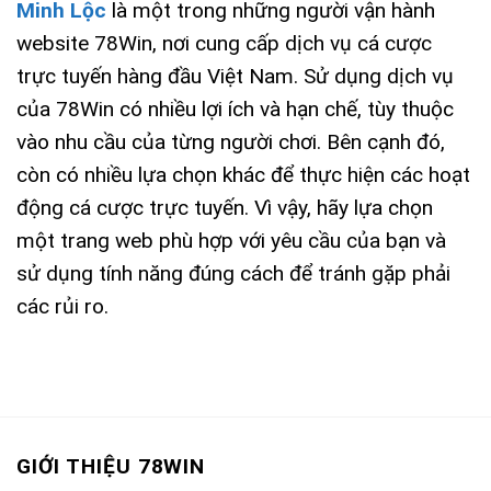
Minh Lộc
là một trong những người vận hành
website 78Win, nơi cung cấp dịch vụ cá cược
trực tuyến hàng đầu Việt Nam. Sử dụng dịch vụ
của 78Win có nhiều lợi ích và hạn chế, tùy thuộc
vào nhu cầu của từng người chơi. Bên cạnh đó,
còn có nhiều lựa chọn khác để thực hiện các hoạt
động cá cược trực tuyến. Vì vậy, hãy lựa chọn
một trang web phù hợp với yêu cầu của bạn và
sử dụng tính năng đúng cách để tránh gặp phải
các rủi ro.
GIỚI THIỆU 78WIN