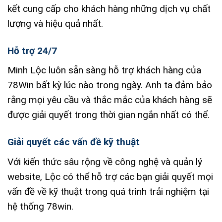
kết cung cấp cho khách hàng những dịch vụ chất
lượng và hiệu quả nhất.
Hỗ trợ 24/7
Minh Lộc luôn sẵn sàng hỗ trợ khách hàng của
78Win bất kỳ lúc nào trong ngày. Anh ta đảm bảo
rằng mọi yêu cầu và thắc mắc của khách hàng sẽ
được giải quyết trong thời gian ngắn nhất có thể.
Giải quyết các vấn đề kỹ thuật
Với kiến thức sâu rộng về công nghệ và quản lý
website, Lộc có thể hỗ trợ các bạn giải quyết mọi
vấn đề về kỹ thuật trong quá trình trải nghiệm tại
hệ thống 78win.