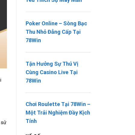
Poker Online – Sòng Bạc
Thu Nhỏ Đẳng Cấp Tại
78Win
Tận Hưởng Sự Thú Vị
Cùng Casino Live Tại
i
78Win
Chơi Roulette Tại 78Win –
Một Trải Nghiệm Đầy Kịch
Tính
 sử