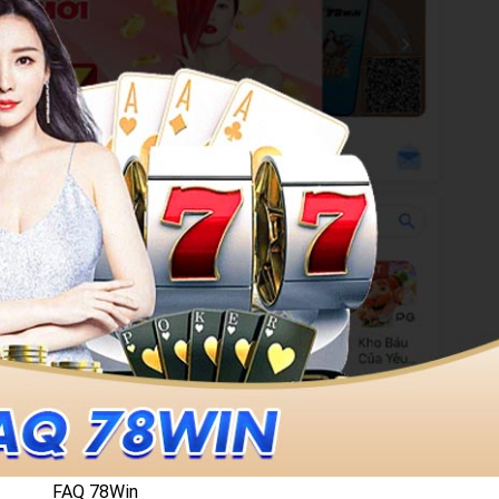
FAQ 78Win