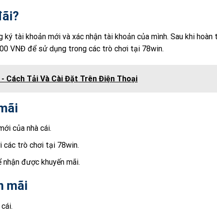
đãi?
 ký tài khoản mới và xác nhận tài khoản của mình. Sau khi hoàn 
00 VNĐ để sử dụng trong các trò chơi tại 78win.
- Cách Tải Và Cài Đặt Trên Điện Thoại
 mãi
ới của nhà cái.
 các trò chơi tại 78win.
ể nhận được khuyến mãi.
n mãi
cái.