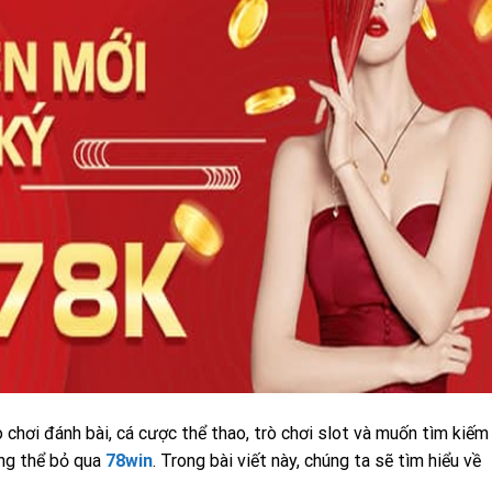
 chơi đánh bài, cá cược thể thao, trò chơi slot và muốn tìm kiếm
ông thể bỏ qua
78win
. Trong bài viết này, chúng ta sẽ tìm hiểu về