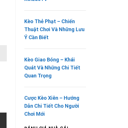
Kèo Thẻ Phạt – Chiến
Thuật Chơi Và Những Lưu
Ý Cần Biết
Kèo Giao Bóng – Khái
Quát Và Những Chi Tiết
Quan Trọng
Cược Kèo Xiên – Hướng
Dẫn Chi Tiết Cho Người
Chơi Mới