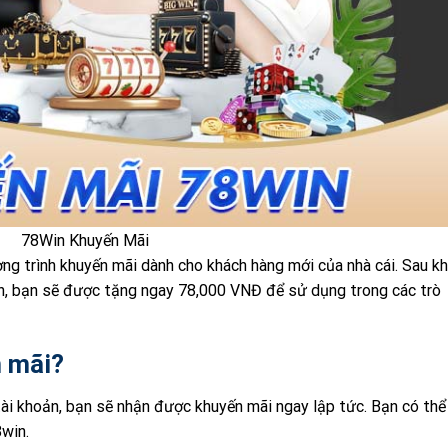
78Win Khuyến Mãi
ng trình khuyến mãi dành cho khách hàng mới của nhà cái. Sau kh
ản, bạn sẽ được tặng ngay 78,000 VNĐ để sử dụng trong các trò
n mãi?
tài khoản, bạn sẽ nhận được khuyến mãi ngay lập tức. Bạn có thể
8win.