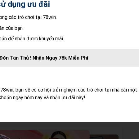
sử dụng ưu đãi
ong các trò chơi tại 78win.
oản của bạn.
hoản để nhận được khuyến mãi.
Đón Tân Thủ ! Nhận Ngay 78k Miễn Phí
 78win, bạn sẽ có cơ hội trải nghiệm các trò chơi tại nhà cái một
 khoản ngay hôm nay và nhận ưu đãi này!