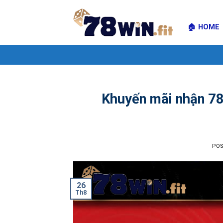
Skip
to
🏠 HOME
content
Khuyến mãi nhận 78
PO
26
Th8