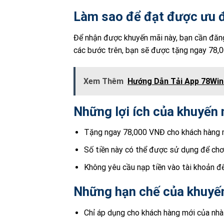
Làm sao để đạt được ưu 
Để nhận được khuyến mãi này, bạn cần đăng
các bước trên, bạn sẽ được tặng ngay 78,0
Xem Thêm
Hướng Dẫn Tải App 78Win 
Những lợi ích của khuyến
Tặng ngay 78,000 VNĐ cho khách hàng m
Số tiền này có thể được sử dụng để chơi
Không yêu cầu nạp tiền vào tài khoản đ
Những hạn chế của khuyế
Chỉ áp dụng cho khách hàng mới của nhà 