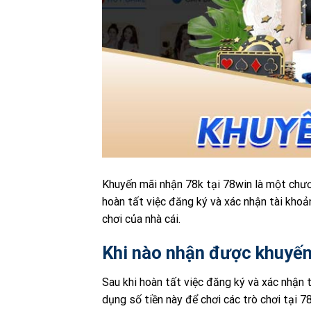
Khuyến mãi nhận 78k tại 78win là một chươ
hoàn tất việc đăng ký và xác nhận tài kho
chơi của nhà cái.
Khi nào nhận được khuyế
Sau khi hoàn tất việc đăng ký và xác nhận 
dụng số tiền này để chơi các trò chơi tại 7