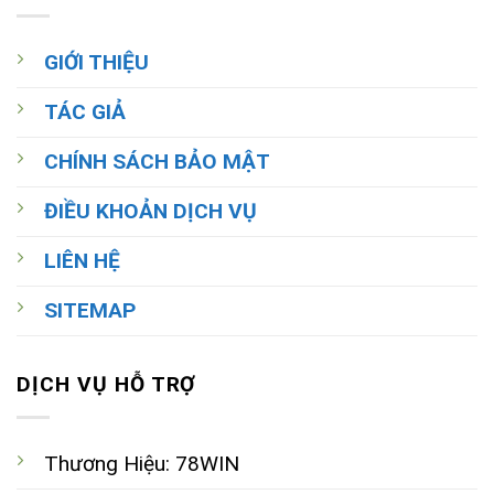
GIỚI THIỆU
TÁC GIẢ
CHÍNH SÁCH BẢO MẬT
ĐIỀU KHOẢN DỊCH VỤ
LIÊN HỆ
SITEMAP
DỊCH VỤ HỖ TRỢ
Thương Hiệu: 78WIN