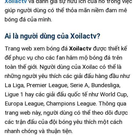
Xoilactv
và đánh giá sự hữu ích của nó trong việc
giúp người dùng có thể thỏa mãn niềm đam mê
bóng đá của mình.
Ai là người dùng của Xoilactv?
Trang web xem bóng đá
Xoilactv
được thiết kế
để phục vụ cho các fan hâm mộ bóng đá trên
toàn thế giới. Người dùng của Xoilac có thể là
những người yêu thích các giải đấu hàng đầu như
La Liga, Premier League, Serie A, Bundesliga,
Ligue 1 hay các giải đấu quốc tế như World Cup,
Europa League, Champions League. Thông qua
trang web này, người dùng có thể theo dõi được
các trận đấu của đội bóng yêu thích một cách
nhanh chóng và thuận tiện.